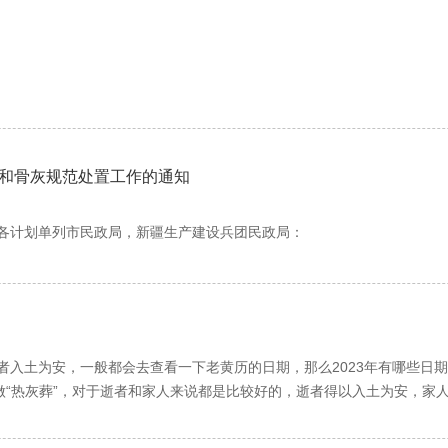
终要用新丝絮或鸡毛置于口鼻之上检验是否还有呼吸，叫属纩
这一程序基本上免去了。属纩之后，死者亲人要登上屋顶或高坡
魂。传统认为人死就是灵魂离体，如果把灵魂唤回肉身，人就会
此招魂这一程序也基本上不存在。招魂之后，人已无生还可能，
和骨灰规范处置工作的通知
义一是邀生者前来与死者
“
见最后一面
”
；二是邀他们前来襄助丧事
代丧事中报丧手段已现代化了，而且现代报丧已与传统报丧的含
各计划单列市民政局，新疆生产建设兵团民政局：
工作，为下步的
“
殓
”
做准备。如帮助死者闭上眼睛，合上嘴巴，
理水平，推动殡葬事业健康有序发展，现就进一步加强遗体和骨灰规范处
看；二是表示生死两世界；三是死者万一恢复呼吸，人们能及时
盖叫小殓，入棺叫大殓
仪服务站接运遗体，要凭公安机关或者医疗卫生机构出具的死亡证明进行
盖叫小殓，人棺叫大殓。小殓之前为死者沐浴，也叫
“
抹尸
”
，有
丧属）意愿将遗体接运至殡仪馆、殡仪服务站存放；应当火化的遗体以及
者入土为安，一般都会去查看一下老黄历的日期，那么2023年有哪些日
要的，故今天人们仍固守着，而且做的比过去更完善，比如过去
遗体接运至殡仪馆、殡仪服务站存放、火化。
做“热灰葬”，对于逝者和家人来说都是比较好的，逝者得以入土为安，家
、口里放上一些东西，还要用布条扎住死者的两臂和小腿。手里
馆、殡仪服务站要安排符合相关标准的设施设备妥善保管遗体；要按照基
叫“百日葬”，我国传统习俗认为百日祭结束，也代表着葬期的结束，因此
是怕死者
“
惊尸
”
，
“
惊尸
”
挺可怕的，其实就是尸体痉摩，尸体痉
动承担管理责任。
习俗的地方按民俗习惯在已故亲人的周年落葬有纪念意义，叫“周年葬”。
门等排出污物、浊气，所以，现代丧事中，人们用药棉堵塞。小