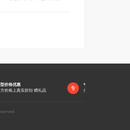
车的地方，但销售代表不同，全城一对一
坟。”所以，真正的坟，其实是指在地面
服务。
，是为了表达此人心中有未平的冤屈。
入土为安，这与当时的风水有一定的关
表着死者生前没有冤屈。
贵族等拥有崇高身份的人，亦或者是对国
或者深埋，不留坟头。
通道”，所以当这些皇帝逝世以后，就会
埋葬骨灰的墓穴占地面积和使用年限，
世以后，他们的墓地仍然会被称作“陵
墓型价格优惠
专员一对一服务
专
方价格上真实折扣 赠礼品
全称陪同办理各项手续
eserved.