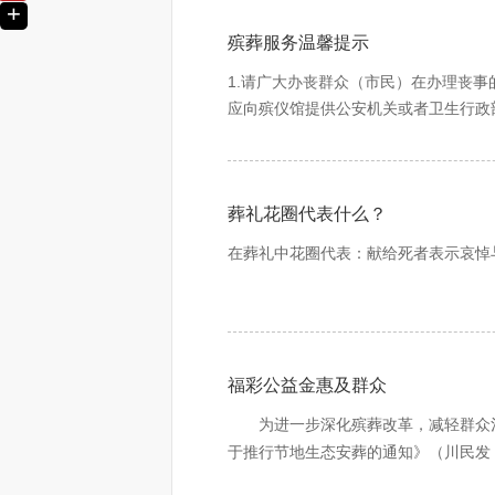
+
4、大寒：大寒节气是迁墓落葬的合适
人棺不等于盖棺定论，棺盖一定要
（三）规范遗体火化、骨灰（遗体）安
殡葬服务温馨提示
5、清明：清明是我国传统祭祀日子，
入医院的太平间或殡仪馆的停尸间
丧事承办人（丧属）的身份信息，确认
二也是因为游子返乡家里人比较全，所
殡：大殓之后，要有一段时间
火化证明的管理，建立严格的开具、领
1.请广大办丧群众（市民）在办理丧
6、冬至：冬至期间前七后八安葬也是
殡：大殓之后，要有一段时间停
一的骨灰领取处，与丧事承办人（丧属
应向殡仪馆提供公安机关或者卫生行政
7、五月初五：中国传统节日端午节，
俗中处处表现出
并交由殡葬服务机构处置的相关遗体的
·
对死者敬重之情
等他人代办。不要轻信非法殡葬中介的
8、六月十九：观音菩萨成道日，民间
俗有繁有简，但是程序不能少、不
关资料。
9、七月十五：此日亡人可以得渡，脱
替代。丧祭，也叫吊孝，鞭炮齐鸣
（四）规范骨灰安放（葬）管理服务。
2.注意识别合法和非法殡葬车：合法
10、十月初一：寒衣节，寒意已现，
孝子谢礼，烧铺送路等。殡期越长
环管理机制。要加强现代信息技术应用
葬礼花圈代表什么？
号，车前挡风玻璃处放置了成都市民政
11、十二月二十三：俗称小年，是祭
的儒家文化给传统的丧葬礼俗，尤
放（葬）协议。要建立骨灰安放（葬）
也可向成都市民政局行政执法支队举报
在葬礼中花圈代表：献给死者表示哀悼
出殡：出殡就是送死者下葬
际是否相符，杜绝出现骨灰错放、遗失
出殡。出殡就是送死者下葬。出
3.请广大办丧群众（市民）在办理丧
二、压实各方责任
花圈的“发源地”在希腊，古希腊把花圈
棺、辞灵、摔老盆、起灵、上路、
燃放鞭炮。
专用的饰物了。古代西欧曾用花圈作为
后的土葬地区仍奉行外，
压实殡仪馆（骨灰堂、公墓）、殡仪服
“
出殡
”
一
意的习惯。
下葬：下葬是针对土葬而言
的，除有关人员承担直接责任外，机构
4.请广大办丧群众（市民）选择树葬
福彩公益金惠及群众
西方基督教相信人死以后能进入到极乐
下葬。下葬是针对土葬而言。土
市县两级民政部门对所属殡仪馆（骨灰
堂之路的场景，在死者的灵车前后抛撒
畏更使中国人对墓穴的风水顾忌重
存在的问题进行全面梳理，查漏补缺，
为进一步深化殡葬改革，减轻群众
5.请广大市民在祭祀时选用文明祭祀
俗也是繁杂的，比如
问题解决。
于推行节地生态安葬的通知》（川民发
长子背棺、墓穴撒钱、孝子哭留
6.请广大办丧群众在殡葬消费的过程
部分资金由福彩公益金提供，进一步助
2022
年全年省、市共下达补贴资金
省级民政部门要结合实际制定完善相关