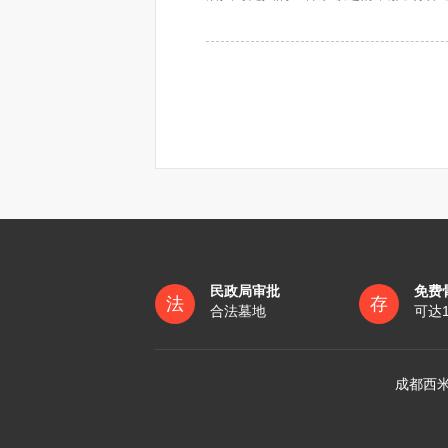
3 交通 公墓一般都在比较远的的地
利用外资建设殡葬设施，经省、自治
专车接送，免得您车船劳顿。
农村为村民设置公益性墓地，经乡级
“坟”，一般来说“坟墓”二字是连用的
4 售后服务，公墓管理处售后服务针
第九条 任何单位和个人未经批准，
隆起的土堆，这个坟在古时候还有一个
农村的公益性墓地不得对村民以外的
禁止建立或者恢复宗族墓地。
“墓”其实是一个形声字，之所以会用
第十条 禁止在下列地区建造坟墓
系，墓地与坟地其实完全不同，墓地只
（一）耕地、林地；
（二）城市公园、风景名胜区和文
“冢”也是一个形声字，规模要远胜于
（三）水库及河流堤坝附近和水源
家有重大贡献的人，他们死后所葬之地
（四）铁路、公路主干线两侧。
前款规定区域内现有的坟墓，除受国
“陵”，这个字其实很有代表性，在古
第十一条 严格限制公墓墓穴占地面
修建自己专用的陵园，现在的“陵园”
民政局审批
免费
法
存
由省、自治区、直辖市人民政府按照节
园”。
合法墓地
可达
第十二条 殡葬服务单位应当加强对
殡仪服务人员应当遵守操作规程和职
成都西米
第三章 遗体处理和丧事活动管理
第十三条 遗体处理必须遵守下列
（一）运输遗体必须进行必要的技术