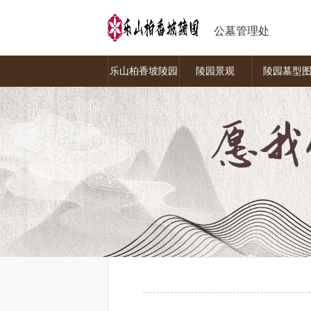
公墓管理处
乐山柏香坡陵园
陵园景观
陵园墓型