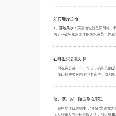
第628号公布 自2013年1月1日
不宜过高过矮，一般低不过腹高不过颈
第五、墓碑的位置
第一章 总则
墓碑有立于棺头者，也有立于棺脚者。
如何选择墓地
第一条 为了加强殡葬管理，推进殡
第六、碑座
第二条 殡葬管理的方针是：积极地
1、
墓地风水：
买墓地也就是买阴宅，
一般墓碑都有碑座，夯基落座，碑立座
第三条 国务院民政部门负责全国的
为了不破坏家族整体的风水运势，并且
第七、碑文
第四条 人口稠密、耕地较少、交通
程度地帮您挑选到风水好的墓地。
2、
陵园情况：
就相当于咱们住的小区
石碑上一般刻有墓主人的名讳、立碑人
实行火葬和允许土葬的地区，由省、
山，山傍泉依，泉随山行，山界泉止，
字数宜过黄道。黄道，源于张陵的道 教
第五条 在实行火葬的地区，国家提
是城市的生态绿肺；为逝者提供安逸宁
3、
交通情况：
每到清明节时，扫墓难
的个位数是1、2、6、7为吉。但字数
应当制定实行火葬的具体规划，将新建
在哪里买公墓划算
题，要考虑交通是否方便，扫墓是否便
字体不宜是行书、草书，最好是庄重的
在允许土葬的地区，县级人民政府和
4、碑型款式：
很多家属在选择碑型时
现在买公墓一年一个价，确实伤的是
第六条 尊重少数民族的丧葬习俗；
坏并不起决定性作用。您在选择碑型时
乐山柏香坡陵园墓地专家讲，成都现在
到底哪里买公墓划算呢？
第二章 殡葬设施管理
公墓销售其实就是商品，和房产销售
第七条 省、自治区、直辖市人民政
表购买，或者直接到公墓管理处购买。
站等殡葬设施的数量、布局规划，报本
坟、墓、冢、陵区别在哪里
1 价格，其实价格都是一个，在销售
第八条 建设殡仪馆、火葬场，由县
2 折扣 不同的公墓类型，在不同的
站、骨灰堂，由县级人民政府和设区的
在中华传统美德中，“孝悌”之道尤为
大，所以在销售代表处购买得到的优惠
同意后，报省、自治区、直辖市人民政
后人对先人的一种崇敬之情，那么坟和