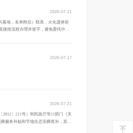
提倡火葬的今天，小殓之后就要送
信息、死亡证明、遗体火化确认书以及
期间，一是清明期间是适合安葬的日子，
2026-07-21
完整的，不得火化遗体。要加强和规范
等行为。遗体火化后，殡仪馆要建立统
共墓地，名单附后）联系，火化遗体前
和丧事承办人（丧属）提出不保留骨灰
死者为大
”
之说，因此在整个殡葬礼
直接按流程办理并签字，避免委托中介
按相关规定处置骨灰，并留存视频等相
位和礼遇。殡期有长有短，殡期礼
繁琐而隆重，今人基本上以鞠躬礼
殡期还有许多礼俗，如孝子守灵，
建设和岗位职责，建立骨灰可追溯的闭
专用标志，车门两侧正中设置统一编
短，殡期的礼俗也大大削减。中国
。要与丧事承办人（丧属）签订骨灰安
运遗体，请及时向当地民政部门举报，
2026-07-17
庆之娱。
况，核实骨灰安放（葬）档案信息与实
下：选日子、送路、。挖墓坑、封
纸钱、祭祀用品，不要沿街鸣放礼炮、
来，花圈传播到各地后就不一再地是教堂
殡的程序已大大简化，除了个别落
用蔷薇花做成的花环给贵宾戴上以表敬
渎职、滥用职权等导致产生严重后果
心，笃信教义的人们则按照想象中的天
2026-07-21
色彩的一部分，对死亡的神秘与敬
行行业监管职责；要针对本地区工作中
太多，于是改用花圈与花篮来替代。
要精确到由罗盘来定。
‘
下葬的礼
党委、政府和上级民政部门报告，推动
〔
2012
〕
211
号）和民政厅等
11
部门《关
殡葬服务补贴和节地生态安葬奖补
，其中
宿；这是传统丧俗的看法。因此，
动监督殡葬服务机构的价格执行情况，
配区级资金后，向符合申领政策的群众
级人民政府和民政部报告遗体和骨灰处