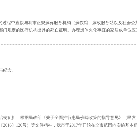
日子，无需择日。
错开放。这样做的目的无非是对死者还抱有一线生还的希望。在
置。殡仪馆要建立统一规范的工作制度和服务流程。要认真核对死者身份
多数游子都会在清明期间返乡祭扫，所以多数人也会将安葬活动选在这一
冷藏起来。
无误后方可火化遗体；死亡证明、遗体火化确认书不齐全、内容不准确不
以在此时为逝者安葬，让祖先安息。
停柩待葬，谓之殡
取、登记、核销、备查等管理制度，严厉打击虚开、伪造、买卖火化证明
事的过程中直接与我市正规殡葬服务机构（殡仪馆、殡改服务站以及社会公
一年中常见的安葬日期，无需再次择日。
柩待葬，谓之殡。殡，即对死者以宾客之礼待之。中国素有
）签署骨灰移交确认书，及时将骨灰移交。针对特困人员遗体、无名遗体
“
部门规定的医疗机构出具的死亡证明。办理遗体火化事宜的家属或单位应
民间也在此日祭祀先人，所以多数人也会在这期间安葬先祖。
火化工作，要由殡仪馆负责人和一名工作人员共同监督并签字确认完成，
。在初终之后的停尸、停棺以及殡期中的礼节等无不给死者以尊
误导，避免上当受骗，遭受经济损失。
有拜观音求救渡的习俗，信佛之人可以在此时间段举行安葬仪式。
能乱。殡期，要在停棺屋前高搭灵棚，摆上灵位举行丧祭。丧祭
离苦海，是灵魂解脱的节日。
、鼓乐高奏、宾客如云、宴席如流，是整个丧葬活动中的高潮。
殡仪馆（骨灰堂、公墓）要规范骨灰安放（葬）管理服务流程，强化制度
殡葬车全车身为白色，车身两侧加喷绿色流线型线条，车前后部正中处喷有
民间有送寒衣的习俗，因此人们习惯在祭祀节日安葬。
耗费的人力、物力和精力越多，现代丧事，殡期的时间已大大缩
，不断提高遗体火化、骨灰安放（葬）全流程、全周期管理的信息化水平
局统一监制的“殡仪专用”标志牌。如市民发现有不符合上述规定的车辆接
祀迎春之时。许多人认为在春暖花开之际安葬逝者更好。
其是殡期礼俗以隆重深沉之感，而佛教、道教文化又给以超脱喜
档案，确保档案不发生遗失和损缺等情况。要定期核查骨灰安放（葬）情
。
与纪念。
等问题。
殡在传统的丧葬礼俗中也是极隆重极繁琐的。按其程序大致如
事的过程中文明办丧、节俭办丧，不要大操大办，避免扰民，不要沿街抛撒
称为“斯吉芳诺思”，是装饰神像的“圣物”。教堂中的祭司后来也戴起花圈
路祭等，在这些程序中，还有详细的规定和程序。现代火葬，出
奖品颁发给凯旋的战士和运动场上的优胜者。印度和缅甸，至今还保留着
务站对遗体和骨灰处置工作的主体责任，建立健全责任追究机制，因失职
词只能在故纸堆找到了。
负责人也要承担领导责任，其他工作人员按照岗位职责承担相应责任。
、草坪葬、花葬、壁葬、塔葬、撒散等节地生态葬。
世界即天堂，而去天堂的路是由鲜花铺设的。随着这种观念的日渐深入人
葬的墓穴由风水先生选定，风水学是中国传统文化中极富神秘
堂、公墓）、殡仪服务站的遗体和骨灰处置工作承担监管责任，要依法履
花瓣，以此表示为死者去天堂铺设道路。以后，人们觉得用鲜花铺道花钱
重。下葬的时刻也由风水先生选定，甚至连墓穴及棺材的方向都
着力完善制度措施，强化日常监管；对于发现的重大问题，要及时向当地
治丧负担，根据民政部《关于全面推行惠民殡葬政策的指导意见》（民发
的方式，在清明上坟期间做到文明祭扫，鲜花低碳祭祀。
〔
2016
〕
126
号）等文件精神，
我市于
201
7
年
开始
在全市范围内实施基本
、下土、圆坟、暖坟等，这里不再繁述。人土是人生的最终归
中自愿选择需要的殡葬消费内容，并根据殡葬服务场所提供的价格公示栏主
推惠民殡葬服务的普惠性、均等化
3081
万元，其中福彩公益金
1561
万元，占比
。
50.67%
，相关资金按照比例匹
法规政策和服务规范等配套措施，加强业务指导和人员培训；要及时向省