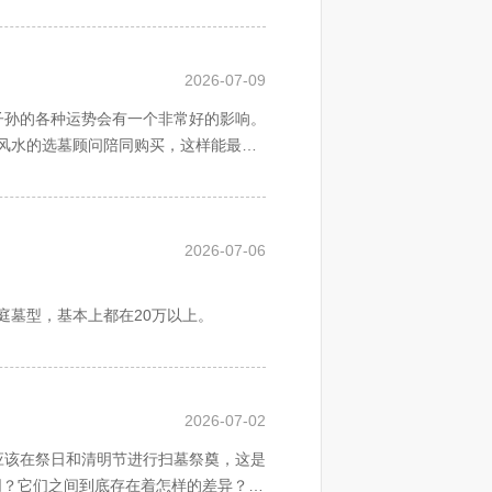
2026-07-09
文明节俭办丧事。
子孙的各种运势会有一个非常好的影响。
犯之百事不遂。
葬管理工作。
风水的选墓顾问陪同购买，这样能最大
。
。哈尔滨天泉生态人文纪念公园四周环
是凸刻。
政部门备案。
，气势恢宏。既是人文纪念的殿堂，也
9者为吉。或宜过白道，据计算，总字数
人民政府和设区的市、自治州人民政府
可贵的财富。
在选择墓地的时候也要考虑一下交通问
2026-07-06
大可不必，因为碑型对一块墓地的风水好
否符合家属的审美标准就可以了。
庭墓型，基本上都在20万以上。
墓当然你有两种选择，通过公墓销售代
馆、火葬场、骨灰堂、公墓、殡仪服务
2026-07-02
，报本级人民政府审批；建设殡仪服务
定额度的优惠，业绩越高，得到的奖励越
的市、自治州人民政府的民政部门审核
应该在祭日和清明节进行扫墓祭奠，这是
同？它们之间到底存在着怎样的差异？