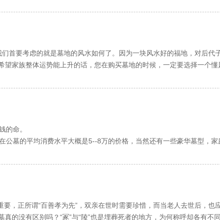
起施行的《国务院关于修改和废止部分行政法规的决定》修正）
，并非越高大越好。
立于棺头，称阴碑，利人丁延嗣，立于棺脚，利家财。
葬改革，促进社会主义精神文明建设，制定本条例。
、有步骤地实行火葬，改革土葬，节约殡葬用地，革除丧葬陋俗，提倡
我们首要考虑的就是墓地的风水如何了。因为一块风水好的福地，对后代
上即可。如有香案，须放碑前，万不可香案当碑座用，把墓碑立香案上，
殡葬管理工作。县级以上地方人民政府民政部门负责本行政区域内的殡
希望家族整体运势能上升的话，您在购买墓地的时候，一定要选择一个懂
方便的地区，应当实行火葬；暂不具备条件实行火葬的地区，允许土葬
环境一样，也是比较重要的。好的陵园环境，会让逝者安息长眠不受打扰
(一般是子孙)的名字、立碑日期等，碑刻要一定要是阴刻，即凹刻，不可
自治区、直辖市人民政府划定，并由本级人民政府民政部门报国务院民
内气萌生，外气成形，风水天成，自然美与人文景观交相辉映，风范典雅
，与12建除择日一致，据计算，字数总数的个位数为1、2、4、6、7、
倡以骨灰寄存的方式以及其他不占或者少占土地的方式处理骨灰。县级
静的长眠之地，也为生者创造思亲忆故的清宁之所；为后人留下的是一笔
的问题就会非常明显。来往祭奠的人数众多，容易造成道路拥堵。所以，
之说不必拘泥。
和改造殡仪馆、火葬场、骨灰堂纳入城乡建设规划和基本建设计划。
捷等。
魏碑体、隶书、楷书。
设区的市、自治州人民政府应当将公墓建设纳入城乡建设规划。
都会比较纠结，大多数家属会纠结不同的碑型是否代表不同的含义。其实
钱的命。
自愿改革丧葬习俗的，他人不得干涉。
，首先要看一下此款碑型所用石材如何，其次考虑一下这款碑型的设计是
公墓的平均消费水平大概是5--8万的价格，当然还有一些豪华墓型，家
基本雷同。每个墓型都是明码标价，价格还必须的到民政局备案。购买公
府民政部门应当根据本行政区域的殡葬工作规划和殡葬需要，提出殡仪
相比现场公墓管理处购买，到底在销售代表处有什么优势呢？
级人民政府审批。
代表处购买，价格也是和公墓交易，同公墓签订合同。
级人民政府和设区的市、自治区、直辖市人民政府的民政部门提出方案
时期，或多或少有一些折扣，但销售代表根据自己的业绩能从公司拿到一
市、自治州人民政府的民政部门审批；建设公墓，经县级人民政府和设区
重要，正所谓“百善孝为先”，双亲在世时需要珍惜，而当老人去世后，也
力度可能更大。
府民政部门审批。
墓真的没有区别吗？“冢”与“陵”也是埋葬死者的地方，为何称呼却各有不