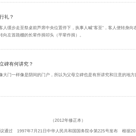
则就是
“
入土为安
”
。其实在中国人心目中对没完没了的丧葬活动
殡葬服务机构没有设立价格公示栏、殡葬收费不透明、不提供发票、不出
动绿色殡葬发展。
精疲财尽
：12358 进行投诉。
葬补贴资金
2434.65
万元，共惠及
3.9
万余个家庭；发放节地生态补贴资金
1
行礼？
统丧葬礼俗中，初终的第六天为一
“
七
”
，以后的第十三天为二
（骨灰堂、公墓）、殡仪服务站开展廉政、法律、社会公德、职业道德等
主动提供死亡证明、火化证明或迁坟证明，禁止炒买炒卖墓穴（格位）。
客人缓步走至祭桌前芦席中央位置停下，执事人喊“客至“，客人便转身向
本结束。在中国传统节日中，有三个节日是死人的，一是清明节
，自觉抵制各种风险诱惑，营造风清气正的工作氛围。要加强行业专业人
转向左首跪棚的长辈作揖叩头（平辈作揖）。
带祭奠一下也是理所当然的。春节是中华民族的传统节日，除夕
中介的欺骗请保留证据并拨打工商局投诉电话：12315进行投诉。
初一早晨，在外出拜年之前要先拜祖先之灵位。
作要庄重、缓慢、有节奏，多人一起行礼要相互照应，动作协调一致。
立碑有何讲究？
文化，各个地区差距很大，就是日照相隔数十里的村落，一些讲法和做法
像大门一样像是阴间的门户，所以为父母立碑也是有所讲究和注意的地方
方位、地势高低的方位、坑塘的方位等地理形态用罗盘准确定位。
（2012年修正本）
应是黑色或灰色，黑色和灰色有凝重之感，并且色彩上属冷色调，为阴，
会议通过 1997年7月21日中华人民共和国国务院令第225号发布 根据2