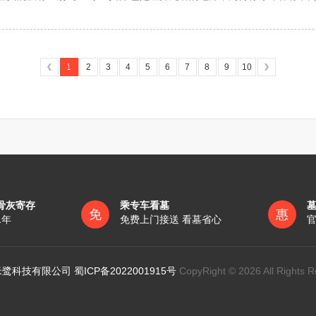
方，来回车程都在几个小时以上，公墓管理处一般在特定的网点才有上下
区、直辖市人民政府民政部门审核同意后，报国务院民政部门审批。
人民政府审核同意后，报县级人民政府民政部门审批。
，然而，“坟”和“墓”都有着不同的含义，《礼记》中有记载“土之高者为之
对整个园区，但销售代表通过售卖过程的相互了解沟通，更能做到一对一
不得擅自兴建殡葬设施。
特殊含义，之所以要在埋葬棺材的上面堆起这样一个常见的圆锥形的土包
其他人员提供墓穴用地。
1
2
3
4
5
6
7
8
9
10
到这个字，是因为古人认为如果死者和太阳一起下葬，就可以和夕阳一起
：
会挖一个可以埋葬棺材的坑，并不会像坟地一样在上面堆土包，同时也代
物保护区；
坟墓，在古代历史中，一般寻常人的墓，很少被称之为“冢”，只有诸侯、
保护区；
才能被称之为冢。
家保护的具有历史、艺术、科学价值的墓地予以保留外，应当限期迁移
代历史中，专指皇帝王后的陵墓，因为“陵”所代表的含义就是“专用的升天
积和使用年限。按照规划允许土葬或者允许埋葬骨灰的，埋葬遗体或者
，已经不单单指皇帝陵墓，那些对新中国建设作出重要贡献的人，当他们去
骨灰寄存
乘专车看墓
免
惠
约土地、不占耕地的原则规定。
1年
免费上门接送 看墓省心
官
殡葬服务设施的管理，更新、改造陈旧的火化设备，防止污染环境。
业道德，实行规范化的文明服务，不得利用工作之便索取财物。
鹭科技有限公司 蜀ICP备2022001915号
CopyRight © 2026 All Rights R
规定：
处理，确保卫生，防止污染环境；