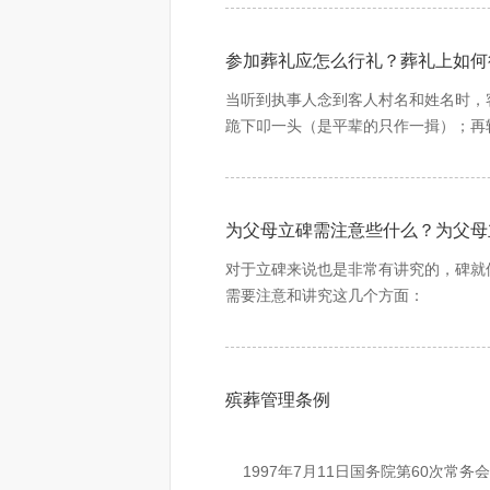
在传统丧葬礼俗中，有一个基本原
主动索要发票和消费明细清单。如发现
家庭及时足额发放，切实惠及群众，推
置工作中发生的重大情况。
俗不仅死者难以安息，弄得生者也
定的价格收费的情况，请拨打物价投诉电话
2022
年
1
—
6
月，
全市共发放基本惠民殡
扫祭：扫祭即扫坟墓祭祀
三、加强人员教育培训
参加葬礼应怎么行礼？葬礼上如何
扫祭。扫祭即扫坟墓祭祀。在传
进一步推进行风建设，督促指导殡仪馆
7.请广大市民购买墓穴（格位）时，
当听到执事人念到客人村名和姓名时，
五
“
七
”
为大祭。至此，丧事活动基
洁、守法、诚信、自律的良好行为规范
跪下叩一头（是平辈的只作一揖）；再
称
“
鬼节
”
。清明节主要是扫墓，捎
提高殡葬服务管理水平。
8.广大市民在办丧过程中如果遭遇不法
同时其它亡者也要沾点香火气的。
民政部办公厅
总之，在整个行礼过程中，行礼客人动
为父母立碑需注意些什么？为父母
葬礼礼仪是各民族传承下来的一种特殊
2024年4月11日
包括安葬、殡仪、举哀等。
对于立碑来说也是非常有讲究的，碑就
需要注意和讲究这几个方面：
第一、选日课
根据立碑的坐山选择一个吉利的时间。
第二、朝向【即坐度】合理
殡葬管理条例
这项操作十分专业，要根据流水来去的
第三、碑面的质地颜色
材料石碑最好，久耐风化。碑面的颜色
1997年7月11日国务院第60次常务
第四、石碑的大小形状