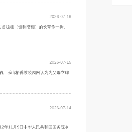
也是无奈的。都知道繁杂的丧葬礼
示消费明细清单、不按照价格公示栏核
82.05
万元，
共
惠及
804
个家庭。
2026-07-16
“
七
”
，以此类推，逢
“
七
”
必祭，
教育培训，推动广大干部职工养成廉
右首跪棚（也称陪棚）的长辈作一揖、
，二是七月十五，三是十月初一俗
才队伍建设，增强干部职工综合素质，
之夜，人们少不了祭祖，在祭祖的
也不尽相同。对死者的处理方式。主要
2026-07-15
的。乐山柏香坡陵园网认为为父母立碑
2026-07-14
也适宜于阴宅使用。
012年11月9日中华人民共和国国务院令