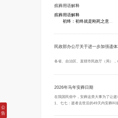
殡葬用语解释
殡葬用语解释
初终：初终就是刚死之意
初终。初终就是刚死之意。人初
有一定的科学道理。现代丧事中，
的衣帽，呼喊死者的名字，谓之招
亡，再招魂就没有任何意义了，因
民政部办公厅关于进一步加强遗体
告
”
，今谓之
“
讣告
”
。
“
讣告
”
的含
亲友证明死者确系
“
正常死亡
”
。现
各省、自治区、直辖市民政厅（局），
者亲属要做一些简单的整容、整尸
为强化殡葬服务保障，提升殡葬服务管
或布巾等。覆面的含义一是死相难
留着。
一、进一步规范遗体和骨灰处置服务
殓：殓通敛，为死者穿衣换铺
（一）规范遗体接运活动。殡仪馆、殡
2026年马年安葬日期
殓。殓通敛，为死者穿衣换铺
办理遗体安葬手续或按照丧事承办人（
在我国民俗中，安葬这类大事为了让逝
从卫生的角度讲这一程序也是有必
化的遗体，要签订遗体火化确认书，将
1、七七：逝者去世后的49天内安葬叫
小殓之后，人们往往还在死者手里
公
（二）规范遗体存放、告别活动。殡仪
2、百天：逝者去世后的一百天内安葬
东西意为不能空腹上路。捆扎手腿
告
务；要对利用其场地设施举办的丧事活
3、周年：如果前几天没有对于有守灵
自溶现象，往往从口、鼻、耳、肛